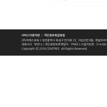
서비스이용약관
｜
개인정보취급방침
(주)피에스포유｜대전광역시 유성구 반석로 23, 1002(반석동, 제일프라
대표이사 : 박안나｜개인정보보호책임자 : 구태규｜사업자번호 : 314-86-01
Copyright ⓒ 2016 CEMTREE. All Rights Reserved.