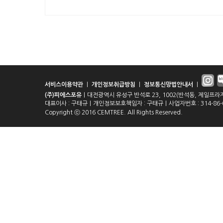
서비스이용약관
｜
개인정보취급방침
｜
정보통신망법안내서
｜
(주)피에스포유
｜대전광역시 유성구 반석로 23, 1002(반석동, 제일프라자)｜전화
대표이사 : 구태규｜개인정보보호책임자 : 구태규｜사업자번호 : 314-86-01
Copyright ⓒ 2016 CEMTREE. All Rights Reserved.